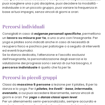
puoi scegliere una o più discipline, puoi decidere la modalità -
individuale o in un piccolo gruppo, puoi variare la frequenza in
base ai tuoi impegni, senza vincoli di giorni e orari.
Percorsi individuali
Consigliati in caso di
esigenze personali specifiche
, permettono
un
lavoro su misura per te
, a uno a uno con l’insegnante. Per
yoga e pilates sono indicati anche in caso di necessità di
recupero fisico e psichico per patologie o a seguito di interventi
ed eventi traumatici.
Se la stanza dedicata, l’attenzione e l’ascolto esclusivi
dell’insegnante, la personalizzazione degli esercizi e la
valutazione dei progressi sono i servizi di cui hai bisogno, il
percorso individuale
è quello che fa per te.
Percorsi in piccoli gruppi
Classi da
massimo 5 persone
a lezione per il pilates, 8 per la
danza e lo yoga. Per il
pilates
,
tre livelli
-
base
,
intermedio
,
avanzato
, a cui puoi accedere liberamente, senza vincoli di
giorni e orari. Per
yoga
e
danza classi open level
.
Per un allenamento semi-personalizzato, sempre accurato e