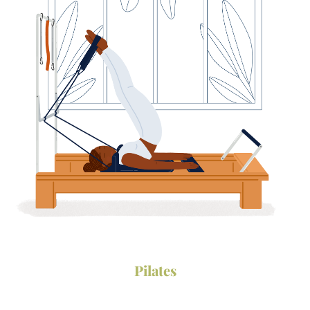
Seguici su
instagram
•
facebook
Pilates
Scarica
•