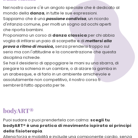
Nel nostro cuore c'è un angolo speciale che è dedicato al
mondo della
danza
, in tutte le sue espressioni.
Sappiamo che è una
passione condivisa
, un ricordo
d'infanzia comune, per molti un sogno ad occhi aperti
che riporta bambini.
Proponiamo un corso di
danza classica
per chi abbia
voglia di infilarsi un paio di scarpette e di
mettersi alla
prova a ritmo di musica,
senza prendersi troppo sul
serio ma con l'attitudine e la concentrazione che questa
disciplina richiede.
Se hai il desiderio di appoggiare le mani su una sbarra, di
piegare la schiena in un cambre, o di alzare la gamba in
un arabesque, e di farlo in un ambiente amichevole e
assolutamente non competitivo, il nostro corso ti
sembrerà fatto apposta per te.
bodyART®
Puoi sudare o puoi prendertela con calma:
scegli tu
.
bodyART®
è una pratica di movimento ispirata ai principi
della fisioterapia
.
Allena forza e mobilità e include una componente cardio, senza