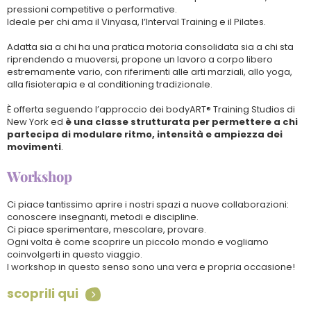
pressioni competitive o performative.
Ideale per chi ama il Vinyasa, l’Interval Training e il Pilates.
Adatta sia a chi ha una pratica motoria consolidata sia a chi sta
riprendendo a muoversi, propone un lavoro a corpo libero
estremamente vario, con riferimenti alle arti marziali, allo yoga,
alla fisioterapia e al conditioning tradizionale.
È offerta seguendo l’approccio dei bodyART® Training Studios di
New York ed
è una classe strutturata per permettere a chi
partecipa di modulare ritmo, intensità e ampiezza dei
movimenti
.
Workshop
Ci piace tantissimo aprire i nostri spazi a nuove collaborazioni:
conoscere insegnanti, metodi e discipline.
Ci piace sperimentare, mescolare, provare.
Ogni volta è come scoprire un piccolo mondo e vogliamo
coinvolgerti in questo viaggio.
I workshop in questo senso sono una vera e propria occasione!
scoprili qui
