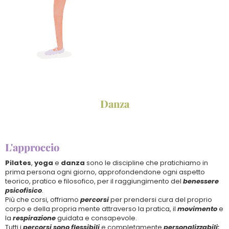
Danza
L'approccio
Pilates
,
yoga
e
danza
sono le discipline che pratichiamo in
prima persona ogni giorno, approfondendone ogni aspetto
teorico, pratico e filosofico, per il raggiungimento del
benessere
psicofisico
.
Più che corsi, offriamo
percorsi
per prendersi cura del proprio
corpo e della propria mente attraverso la pratica, il
movimento
e
la
respirazione
guidata e consapevole.
Tutti i
percorsi
sono
flessibili
e completamente
personalizzabili: