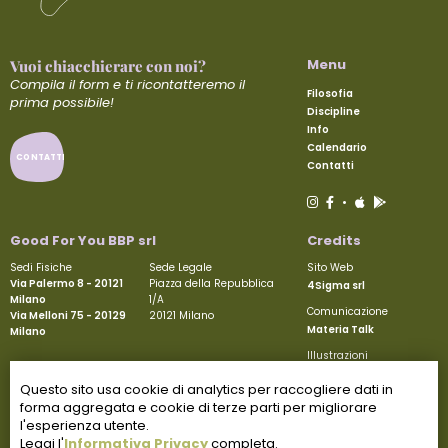
Menu
Vuoi chiacchierare con noi?
Compila il form e ti ricontatteremo il
Filosofia
prima possibile!
Discipline
Info
Calendario
CONTATTI
Contatti
•
Good For You BBP srl
Credits
Sedi Fisiche
Sede Legale
Sito Web
Via Palermo 8 - 20121
Piazza della Repubblica
4Sigma srl
Milano
1/A
Comunicazione
Via Melloni 75 - 20129
20121 Milano
Materia Talk
Milano
Illustrazioni
P.IVA/C.F. 06985380960
Melania Vicentini
Capitale Sociale Versato €50.000
Questo sito usa cookie di analytics per raccogliere dati in
REA MI-1927605
forma aggregata e cookie di terze parti per migliorare
l'esperienza utente.
Obblighi informativi per le erogazioni pubbliche: gli
Leggi l'
Informativa Privacy
completa.
aiuti di Stato e gli aiuti de minimis ricevuti dalla